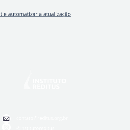
t e automatizar a atualização
contato@reditus.org.br
@institutoreditus