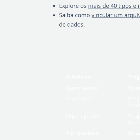
Explore os
mais de 40 tipos e r
Saiba como
vincular um arquiv
de dados
.
O Reditus
Pro
Quem somos
Bols
Governança
Prog
Inov
Organograma
Prog
Ment
Transparência
Bols