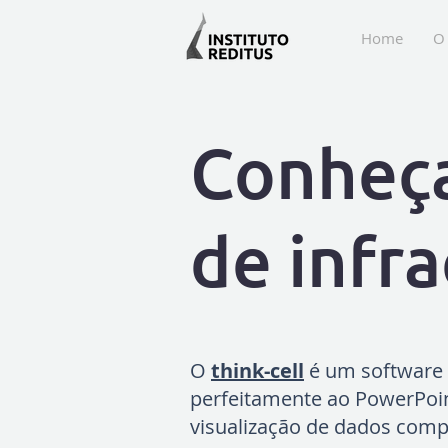
Home
O 
Conheça
de infr
O
think-cell
é um software 
perfeitamente ao PowerPoint
visualização de dados comp