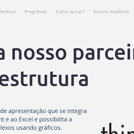
Reditus
Programas
Como apoiar?
Nossos doadores
 nosso parcei
aestrutura
de apresentação que se integra
 e ao Excel e possibilita a
lexos usando gráficos.