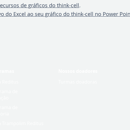
ecursos de gráficos do think-cell
.
o do Excel ao seu gráfico do think-cell no Power Poin
gramas
Nossos doadores
a Reditus
Turmas doadoras
rama de
ação
rama de
oria
a Trampolim Reditus