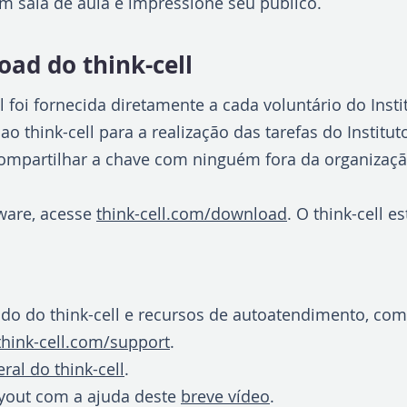
 sala de aula e impressione seu público.
ad do think-cell
ll foi fornecida diretamente a cada voluntário do Ins
o think-cell para a realização das tarefas do Institu
compartilhar a chave com ninguém fora da organizaçã
ware, acesse
think-cell.com/download
. O think-cell 
ado do think-cell e recursos de autoatendimento, co
think-cell.com/support
.
ral do think-cell
.
layout com a ajuda deste
breve vídeo
.